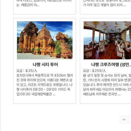
하여 라오스, 캄보디아, 베트남으로 이어지
껀져라는 곳으로 원숭이와 맹그로브
는 메콩강의 마...
가 아주 많고 개발이 많이 되지 ...
냐짱 시티 투어
냐짱 크루즈여행 (성인..
요금 : ＄35/人
요금 : ＄259/人
호치민시에서 북동쪽으로 약 450km 떨어
@ 상기 일정 및 순서는 현지 날씨, 
진 곳에 위치해 있으며, 아름다운 해변과 섬
원, 기타 현지 사정에 따라 일부 변경
이 있고, 리조트 지역으로도 유명합니다. 냐
있습니다. 투어 예약전 반드시 아래 
짱 시티투어 08:30 - 09:00 가이드 픽
읽어 봐주세요 아오자이 여행사는 2
업 09:30 국립해양박물관 ...
베트남에 거주해온 한국인 ...