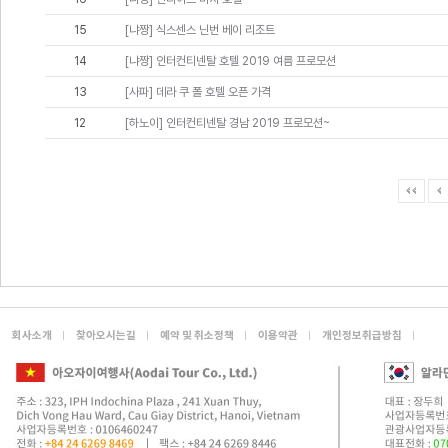
15
[냐짱] 식스센스 닌번 베이 리조트
14
[냐짱] 인터컨티넨탈 호텔 2019 여름 프로모션
13
[사파] 데라 쿠 폴 호텔 오픈 가격
12
[하노이] 인터컨티넨탈 경남 2019 프로모션~
회사소개
찾아오시는길
예약 및 취소정책
이용약관
개인정보취급방침