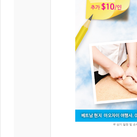
@
상기
일정
및
순