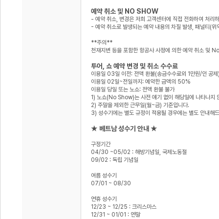
예약 취소 및 NO SHOW
- 예약 취소, 변경은 저희 고객센터에 직접 전화하여 처리
- 예약 취소로 발생되는 예약 내용의 차질 발생, 패널티(
**주의**
천재지변 등을 포함한 항공사 사정에 의한 예약 취소 및 No
투어, 쇼 예약 변경 및 취소 수수료
이용일 03일 이전: 전액 환불(송금수수료외 1만원/인 공제
이용일 02일~전일까지: 예약한 금액의 50%
이용일 당일 또는 노쇼: 전액 환불 불가
1) 노쇼(No Show)는 사전 얘기 없이 해당일에 나타나지
2) 주말을 제외한 근무일(월~금) 기준입니다.
3) 성수기에는 별도 규정이 적용될 경우에는 별도 안내해
★ 베트남 성수기 안내 ★
구정기간
04/30 ~05/02 : 해방기념일, 국제노동절
09/02 : 독립 기념일
여름 성수기
07/01 ~ 08/30
연휴 성수기
12/23 ~ 12/25 : 크리스마스
12/31 ~ 01/01 : 연말