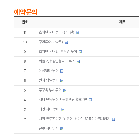
예약문의
번호
제목
호치민 시티투어 (반나절)
11
구찌투어(반나절)
10
호치민 시내&구찌터널 투어
9
씨클로,수상인형극,크루즈
8
메콩델타 투어
7
껀져 당일투어
6
푸꾸옥 낚시투어
5
시내 단독투어 + 공항샌딩 $90/인
4
냐짱 시티 투어
3
냐짱 크루즈여행 (성인2+소아2) $259 가족패키지
2
달랏 시내투어
1