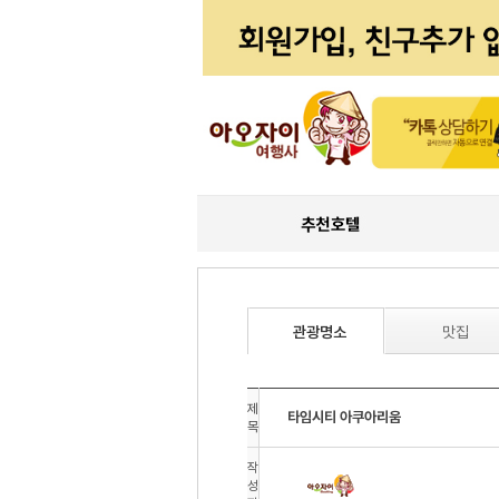
관광명소
맛집
제
타임시티 아쿠아리움
목
작
성