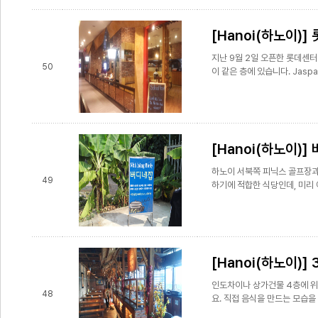
[Hanoi(하노이)] 
지난 9월 2일 오픈한 롯데센터 
50
이 같은 층에 있습니다. Jasp
[Hanoi(하노이)]
하노이 서북쪽 피닉스 골프장과
49
하기에 적합한 식당인데, 미리 
[Hanoi(하노이)] 3
인도차이나 상가건물 4층에 위치한
48
요. 직접 음식을 만드는 모습을 