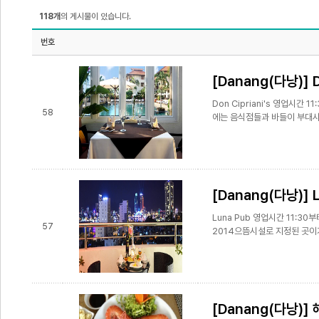
118개
의 게시물이 있습니다.
번호
[Danang(다낭)] 
Don Cipriani's 영업시간 
58
에는 음식점들과 바들이 부대시
[Danang(다낭)] L
Luna Pub 영업시간 11:3
57
2014으뜸시설로 지정된 곳이기도
[Danang(다낭)]