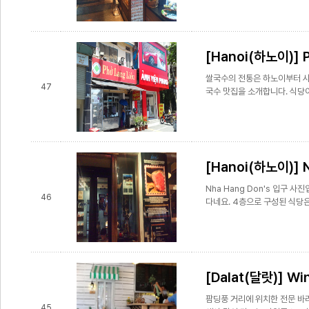
[Hanoi(하노이)] P
쌀국수의 전통은 하노이부터 시
47
국수 맛집을 소개합니다. 식당이름은
[Hanoi(하노이)] 
Nha Hang Don's 입구 사
46
다네요. 4층으로 구성된 식당은
[Dalat(달랏)] Win
팜딩풍 거리에 위치한 전문 바
45