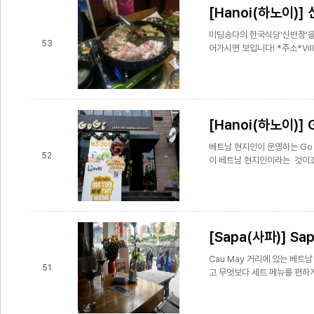
[Hanoi(하노이)]
미딩송다의 한국식당'신반장'을
53
어가시면 보입니다! *주소*Villa 
[Hanoi(하노이)] 
베트남 현지인이 운영하는 Go 
52
이 베트남 현지인이라는 것이죠.
[Sapa(사파)] Sap
Cau May 거리에 있는 베트
51
고 무엇보다 세트 메뉴를 편하게