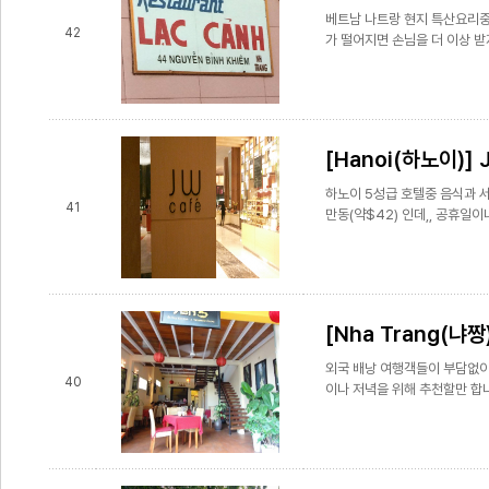
베트남 나트랑 현지 특산요리중
42
가 떨어지면 손님을 더 이상 받지
[Hanoi(하노이)] J
하노이 5성급 호텔중 음식과 서
41
만동(약$42) 인데,, 공휴일이
[Nha Trang(냐짱
외국 배낭 여행객들이 부담없이 
40
이나 저녁을 위해 추천할만 합니다