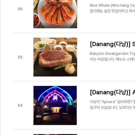
​ Blue Whale (Nha Ha
56
잡지에도 실린 맛집이라고 하네
[Danang(다낭)] 
Babylon Steakgarden T
55
리는 식당입니다. 메뉴는 스테이
[Danang(다낭)] 
다낭의 "Apsara" 압사라란
54
입구의 모습입니다. 낮보다는 밤